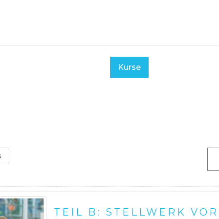
immen
Angebot
Kurse
Blog
FA
Suchen
s
TEIL B: STELLWERK VO