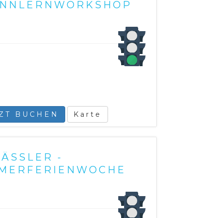
KENNLERNWORKSHOP
TZT BUCHEN
Karte
LÄSSLER -
MMERFERIENWOCHE